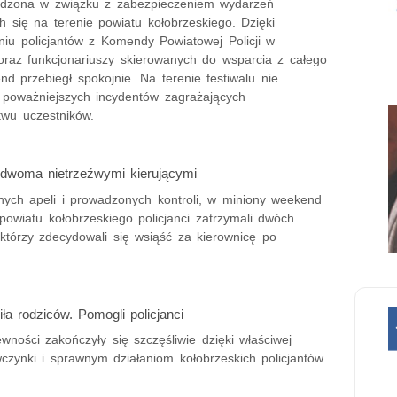
dzona w związku z zabezpieczeniem wydarzeń
 się na terenie powiatu kołobrzeskiego. Dzięki
iu policjantów z Komendy Powiatowej Policji w
oraz funkcjonariuszy skierowanych do wsparcia z całego
nd przebiegł spokojnie. Na terenie festiwalu nie
poważniejszych incydentów zagrażających
twu uczestników.
dwoma nietrzeźwymi kierującymi
nych apeli i prowadzonych kontroli, w miniony weekend
owiatu kołobrzeskiego policjanci zatrzymali dwóch
 którzy zdecydowali się wsiąść za kierownicę po
iła rodziców. Pomogli policjanci
wności zakończyły się szczęśliwie dzięki właściwej
wczynki i sprawnym działaniom kołobrzeskich policjantów.