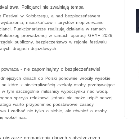
ival trwa. Policjanci nie zwalniają tempa
e Festival w Kołobrzegu, a nad bezpieczeństwem
 wydarzenia, mieszkańców i turystów nieprzerwanie
cjanci. Funkcjonariusze realizują działania w ramach
 Kołobrzeg prowadzonej w ramach operacji GRYF 2026,
ządek publiczny, bezpieczeństwo w rejonie festiwalu
wnych drogach dojazdowych.
 powraca - nie zapominajmy o bezpieczeństwie!
odniejszych dniach do Polski ponownie wróciły wysokie
 na które z niecierpliwością czekały osoby przebywające
, w tym szczególnie miłośnicy wypoczynku nad wodą.
ogoda sprzyja relaksowi, jednak nie może uśpić naszej
Dlatego warto przypomnieć podstawowe zasady
wa i zadbać nie tylko o siebie, ale również o osoby
ię wokół nas.
w obszarze gromadzenia danych statystycznych