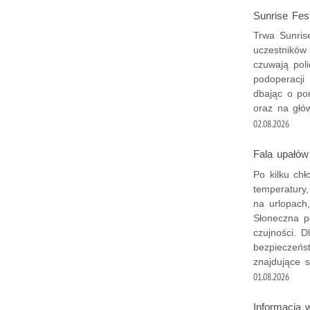
Sunrise Fest
Trwa Sunris
uczestników
czuwają poli
podoperacji
dbając o por
oraz na głó
02.08.2026
Fala upałów
Po kilku chł
temperatury,
na urlopach
Słoneczna p
czujności. 
bezpieczeńst
znajdujące s
01.08.2026
Informacja 