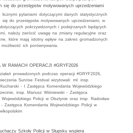
h się do przestępstw motywowanych uprzedzeniami
 licznymi pytaniami dotyczącymi danych statystycznych
 się do przestępstw motywowanych uprzedzeniami, w
dotyczących pokrzywdzonych i podejrzanych będących
mi, należy zwrócić uwagę na zmiany regulacyjne oraz
zne, które mają istotny wpływ na zakres gromadzonych
 możliwość ich porównywania.
A W RAMACH OPERACJI #GRYF2026
iałań prowadzonych podczas operacji #GRYF2026,
ieczenia Sunrise Festival wizytowali: mł. insp.
Kucharski - I Zastępca Komendanta Wojewódzkiego
czecinie, insp. Mariusz Wiśniewski - Zastępca
Wojewódzkiego Policji w Olsztynie oraz insp. Radosław
 - Zastępca Komendanta Wojewódzkiego Policji w
elkopolskim
uchaczy Szkoły Policji w Słupsku wspiera