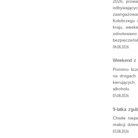
2026, prowa
odbywających
zaangażowan
Kołobrzegu 
kraju, weeke
odnotowano 
bezpieczeńs
04.08.2026
Weekend z 
Pomimo licz
na drogach p
kierujących,
alkoholu.
03.08.2026
9-latka zgub
Chwile niepe
reakcji dzie
03.08.2026