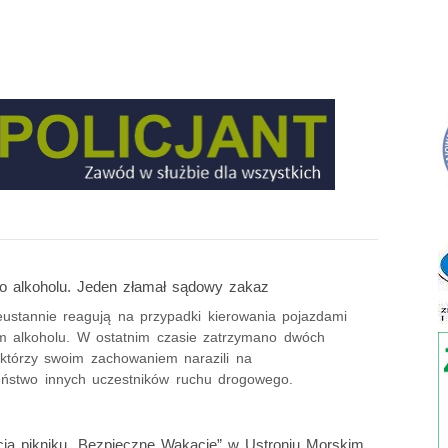
po alkoholu. Jeden złamał sądowy zakaz
ieustannie reagują na przypadki kierowania pojazdami
 alkoholu. W ostatnim czasie zatrzymano dwóch
 którzy swoim zachowaniem narazili na
eństwo innych uczestników ruchu drogowego.
cja pikniku „Bezpieczne Wakacje” w Ustroniu Morskim