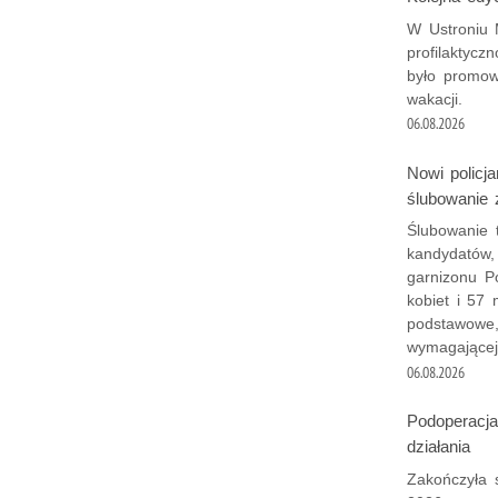
W Ustroniu 
profilaktyc
było promow
wakacji.
06.08.2026
Nowi policj
ślubowanie 
Ślubowanie 
kandydatów, 
garnizonu Po
kobiet i 57
podstawowe, 
wymagającej
06.08.2026
Podoperacja
działania
Zakończyła 