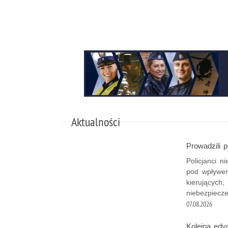
Aktualności
Prowadzili 
Policjanci n
pod wpływem
kierujących,
niebezpiecz
07.08.2026
Kolejna edy