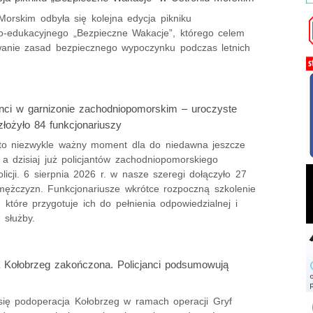
Morskim odbyła się kolejna edycja pikniku
zno-edukacyjnego „Bezpieczne Wakacje”, którego celem
anie zasad bezpiecznego wypoczynku podczas letnich
anci w garnizonie zachodniopomorskim – uroczyste
złożyło 84 funkcjonariuszy
to niezwykle ważny moment dla do niedawna jeszcze
a dzisiaj już policjantów zachodniopomorskiego
licji. 6 sierpnia 2026 r. w nasze szeregi dołączyło 27
 mężczyzn. Funkcjonariusze wkrótce rozpoczną szkolenie
które przygotuje ich do pełnienia odpowiedzialnej i
 służby.
 Kołobrzeg zakończona. Policjanci podsumowują
się podoperacja Kołobrzeg w ramach operacji Gryf