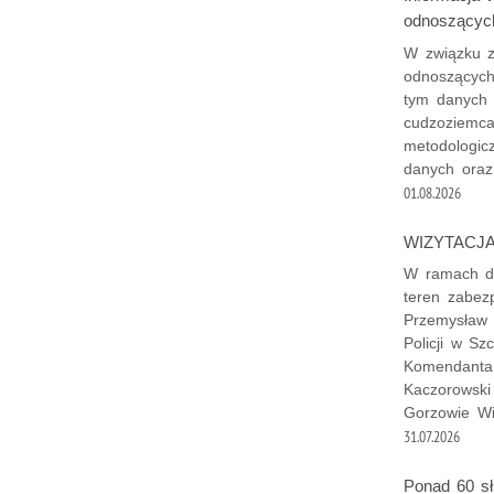
odnoszącyc
W związku z
odnoszących
tym danych 
cudzoziemca
metodologic
danych oraz
01.08.2026
WIZYTACJ
W ramach dz
teren zabezp
Przemysław 
Policji w Sz
Komendanta 
Kaczorowski
Gorzowie Wi
31.07.2026
Ponad 60 sł