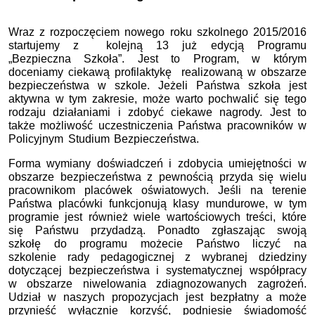
Wraz z rozpoczęciem nowego roku szkolnego 2015/2016
startujemy z kolejną 13 już edycją Programu
„Bezpieczna Szkoła”. Jest to Program, w którym
doceniamy ciekawą profilaktykę realizowaną w obszarze
bezpieczeństwa w szkole. Jeżeli Państwa szkoła jest
aktywna w tym zakresie, może warto pochwalić się tego
rodzaju działaniami i zdobyć ciekawe nagrody. Jest to
także możliwość uczestniczenia Państwa pracowników w
Policyjnym Studium Bezpieczeństwa.
Forma wymiany doświadczeń i zdobycia umiejętności w
obszarze bezpieczeństwa z pewnością przyda się wielu
pracownikom placówek oświatowych. Jeśli na terenie
Państwa placówki funkcjonują klasy mundurowe, w tym
programie jest również wiele wartościowych treści, które
się Państwu przydadzą. Ponadto zgłaszając swoją
szkołę do programu możecie Państwo liczyć na
szkolenie rady pedagogicznej z wybranej dziedziny
dotyczącej bezpieczeństwa i systematycznej współpracy
w obszarze niwelowania zdiagnozowanych zagrożeń.
Udział w naszych propozycjach jest bezpłatny a może
przynieść wyłącznie korzyść, podniesie świadomość