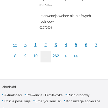
03.07.2026
Interwencja wobec nietrzeźwych
rodziców
02.07.2026
<<
<
1
2
3
4
5
6
7
8
9
10
...
262
>
>>
Aktualności
Aktualności
Prewencja i Profilaktyka
Ruch drogowy
Policja poszukuje
Emeryci Renciści
Konsultacje społeczne