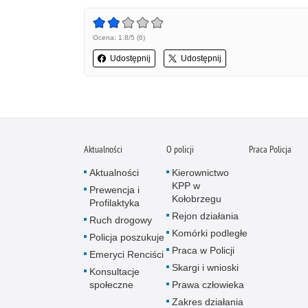
Ocena: 1.8/5 (6)
Udostępnij
Udostępnij
Aktualności
O policji
Praca Policja
Aktualności
Kierownictwo
KPP w
Prewencja i
Kołobrzegu
Profilaktyka
Rejon działania
Ruch drogowy
Komórki podległe
Policja poszukuje
Praca w Policji
Emeryci Renciści
Skargi i wnioski
Konsultacje
społeczne
Prawa człowieka
Zakres działania