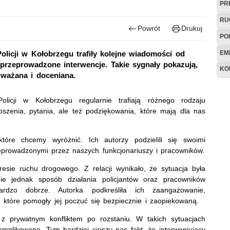
PR
RU
Powrót
Drukuj
PO
EM
icji w Kołobrzegu trafiły kolejne wiadomości od
przeprowadzone interwencje. Takie sygnały pokazują,
KO
uważana i doceniana.
icji w Kołobrzegu regularnie trafiają różnego rodzaju
zenia, pytania, ale też podziękowania, które mają dla nas
óre chcemy wyróżnić. Ich autorzy podzielili się swoimi
eprowadzonymi przez naszych funkcjonariuszy i pracowników.
esie ruchu drogowego. Z relacji wynikało, że sytuacja była
znie jednak sposób działania policjantów oraz pracowników
ardzo dobrze. Autorka podkreśliła ich zaangażowanie,
, które pomogły jej poczuć się bezpiecznie i zaopiekowaną.
j z prywatnym konfliktem po rozstaniu. W takich sytuacjach
omplikowane. Tym bardziej cieszy nas fakt, że interweniujący