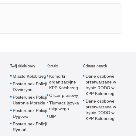
Twój dzielnicowy
Kontakt
Ochrona danych
Miasto Kołobrzeg
Komórki
Dane osobowe
organizacyjne
przetwarzane w
Posterunek Policji
KPP Kołobrzeg
trybie RODO w
Dźwirzyno
KPP Kołobrzeg
Oficer prasowy
Posterunek Policji
Dane osobowe
Ustronie Morskie
Tłumacz języka
przetwarzane w
migowego
Posterunek Policji
trybie DODO w
Dygowo
BIP
KPP Kołobrzeg
Posterunek Policji
Rymań