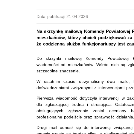
Data publikacji 21.04.2026
Na skrzynkę mailową Komendy Powiatowej Pol
mieszkańców, którzy chcieli podziękować za 
że codzienna służba funkcjonariuszy jest za
Do skrzynki mailowej Komendy Powiatowej Pol
wiadomości od mieszkańców. Wśród nich są zgłos
szczególne znaczenie.
W ostatnim czasie otrzymaliśmy dwa maile, kt
doświadczeniami związanymi z interwencjami prz
Pierwsza wiadomość dotyczyła interwencji w zakr
dla zgłaszającej trudna i stresująca. Ostatec
obsługujących zgłoszenie został oceniony b
profesjonalne podejście oraz sprawność działania
Drugi mail odnosił się do interwencji związane
emocje często są bardzo silne, a okoliczności sk