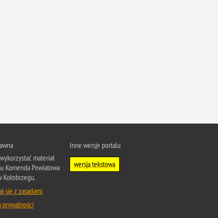
rawna
Inne wersje portalu
wykorzystać materiał
wersja tekstowa
isu Komenda Powiatowa
 w Kołobrzegu.
j się z zasadami
a prywatności