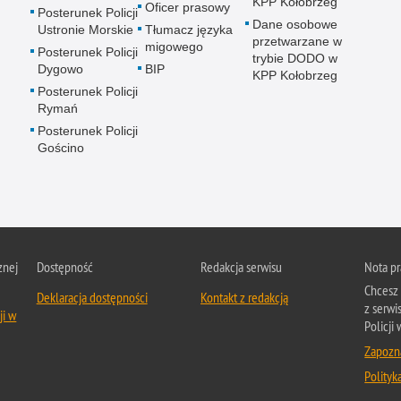
KPP Kołobrzeg
Oficer prasowy
Posterunek Policji
Dane osobowe
Ustronie Morskie
Tłumacz języka
przetwarzane w
migowego
Posterunek Policji
trybie DODO w
Dygowo
BIP
KPP Kołobrzeg
Posterunek Policji
Rymań
Posterunek Policji
Gościno
znej
Dostępność
Redakcja serwisu
Nota p
Chcesz 
Deklaracja dostępności
Kontakt z redakcją
z serw
ji w
Policji
Zapozna
Polityk