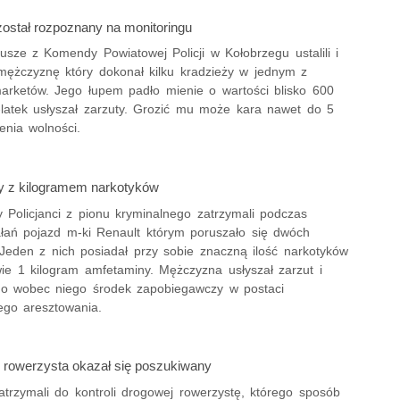
został rozpoznany na monitoringu
usze z Komendy Powiatowej Policji w Kołobrzegu ustalili i
 mężczyznę który dokonał kilku kradzieży w jednym z
marketów. Jego łupem padło mienie o wartości blisko 600
6-latek usłyszał zarzuty. Grozić mu może kara nawet do 5
enia wolności.
 z kilogramem narkotyków
 Policjanci z pionu kryminalnego zatrzymali podczas
ałań pojazd m-ki Renault którym poruszało się dwóch
Jeden z nich posiadał przy sobie znaczną ilość narkotyków
ie 1 kilogram amfetaminy. Mężczyzna usłyszał zarzut i
o wobec niego środek zapobiegawczy w postaci
go aresztowania.
 rowerzysta okazał się poszukiwany
zatrzymali do kontroli drogowej rowerzystę, którego sposób