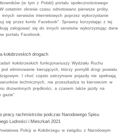
tkowników (w tym z Polski) portalu społecznościowego
W ostatnim okresie czasu odnotowano pierwsze próby
 innych serwisów internetowych poprzez wykorzystanie
guj się przez konto Facebook". Sprawcy korzystając z tej
bują zalogować się do innych serwisów wykorzystując dane
ów portalu Facebook.
 kołobrzeskich drogach
adań kołobrzeskich funkcjonariuszy Wydziału Ruchu
est eliminowanie kierujących, którzy pomylili drogi powiatu
ścigowym. I choć często zatrzymane pojazdy nie spełniają
runków technicznych, nie przeszkadza to kierowcom w
niu dozwolonych prędkości, a czasem także jazdy na
 gazie”.
 o pracy rachmistrzów podczas Narodowego Spisu
go Ludności i Mieszkań 2021
wiatowa Policji w Kołobrzegu w związku z Narodowym