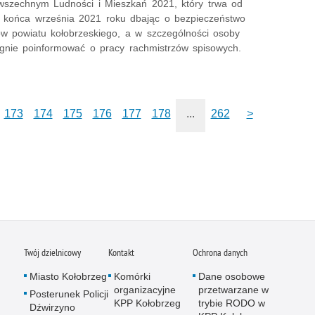
szechnym Ludności i Mieszkań 2021, który trwa od
o końca września 2021 roku dbając o bezpieczeństwo
w powiatu kołobrzeskiego, a w szczególności osoby
agnie poinformować o pracy rachmistrzów spisowych.
173
174
175
176
177
178
...
262
>
Twój dzielnicowy
Kontakt
Ochrona danych
Miasto Kołobrzeg
Komórki
Dane osobowe
organizacyjne
przetwarzane w
Posterunek Policji
KPP Kołobrzeg
trybie RODO w
Dźwirzyno