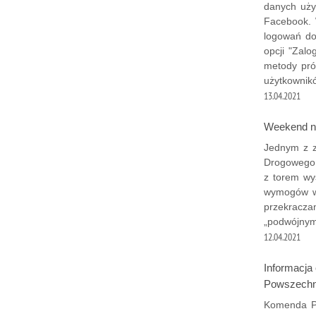
danych uży
Facebook. 
logowań do
opcji "Zalo
metody pró
użytkownik
13.04.2021
Weekend na
Jednym z z
Drogowego j
z torem wy
wymogów wa
przekracza
„podwójnym
12.04.2021
Informacja
Powszechne
Komenda Po