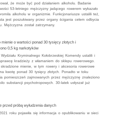
rował, że może być pod działaniem alkoholu. Badanie
źwości 53-letniego mężczyzny jadącego rowerem wykazało
promila alkoholu w organizmie. Funkcjonariusze ustalili też,
sta jest poszukiwany przez organy ścigania celem odbycia
tu. Mężczyzna został zatrzymany.
mienie o wartości ponad 30 tysięcy złotych i
ono 0,5 kg narkotyków
z Wydziału Kryminalnego Kołobrzeskiej Komendy ustalili i
 sprawcę kradzieży z włamaniem do sklepu rowerowego.
skradzione mienie, w tym rowery i akcesoria rowerowe
na kwotę ponad 30 tysięcy złotych. Ponadto w toku
ia pomieszczeń zajmowanych przez mężczyznę znaleziono
ilo substancji psychotropowych. 30-latek usłyszał już
e przed próbą wyłudzenia danych
2021 roku pojawiła się informacja o opublikowaniu w sieci