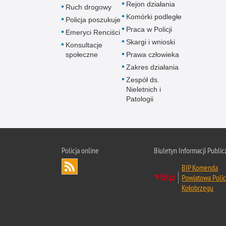
Rejon działania
Ruch drogowy
Komórki podległe
Policja poszukuje
Praca w Policji
Emeryci Renciści
Skargi i wnioski
Konsultacje
społeczne
Prawa człowieka
Zakres działania
Zespół ds.
Nieletnich i
Patologii
Policja online
Biuletyn Informacji Public
BIP Komenda
Powiatowa Polic
Kołobrzegu