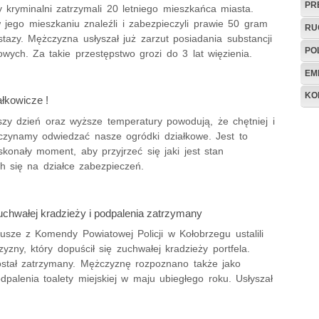
PR
 kryminalni zatrzymali 20 letniego mieszkańca miasta.
w jego mieszkaniu znaleźli i zabezpieczyli prawie 50 gram
RU
stazy. Mężczyzna usłyszał już zarzut posiadania substancji
PO
wych. Za takie przestępstwo grozi do 3 lat więzienia.
EM
KO
łkowicze !
szy dzień oraz wyższe temperatury powodują, że chętniej i
aczynamy odwiedzać nasze ogródki działkowe. Jest to
konały moment, aby przyjrzeć się jaki jest stan
h się na działce zabezpieczeń.
chwałej kradzieży i podpalenia zatrzymany
usze z Komendy Powiatowej Policji w Kołobrzegu ustalili
zny, który dopuścił się zuchwałej kradzieży portfela.
stał zatrzymany. Mężczyznę rozpoznano także jako
palenia toalety miejskiej w maju ubiegłego roku. Usłyszał