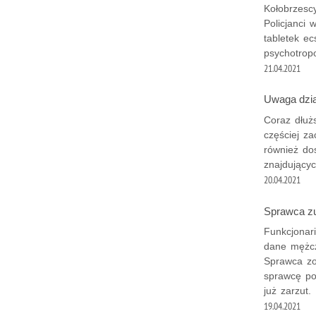
Kołobrzescy
Policjanci 
tabletek ec
psychotropo
21.04.2021
Uwaga dzia
Coraz dłuż
częściej z
również dos
znajdującyc
20.04.2021
Sprawca zu
Funkcjonari
dane mężczy
Sprawca zo
sprawcę pod
już zarzut.
19.04.2021