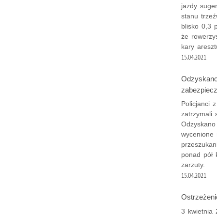
jazdy suge
stanu trze
blisko 0,3 
że rowerzy
kary aresz
15.04.2021
Odzyskano 
zabezpiecz
Policjanci 
zatrzymali
Odzyskano 
wycenione 
przeszukan
ponad pół k
zarzuty.
15.04.2021
Ostrzeżeni
3 kwietnia 