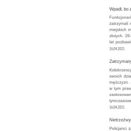
Wpadł, bo 
Funkcjonari
zatrzymali
miejskich 
złotych. 2
lat pozbawi
16.04.2021
Zatrzymany
Kołobrzescy
swoich dzi
mężczyzn. 
w tym praw
zastosowan
tymczasowe
16.04.2021
Nietrzeźwy
Policjanci 