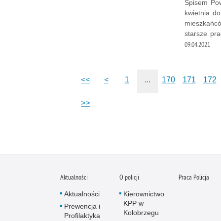
Spisem Pow
kwietnia d
mieszkańcó
starsze pr
09.04.2021
<<
<
1
...
170
171
172
>>
Aktualności
O policji
Praca Policja
Aktualności
Kierownictwo
KPP w
Prewencja i
Kołobrzegu
Profilaktyka