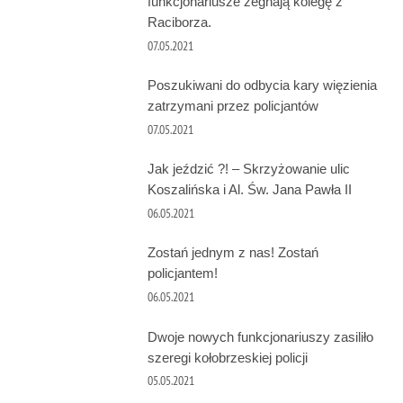
funkcjonariusze żegnają kolegę z
Raciborza.
07.05.2021
Poszukiwani do odbycia kary więzienia
zatrzymani przez policjantów
07.05.2021
Jak jeździć ?! – Skrzyżowanie ulic
Koszalińska i Al. Św. Jana Pawła II
06.05.2021
Zostań jednym z nas! Zostań
policjantem!
06.05.2021
Dwoje nowych funkcjonariuszy zasiliło
szeregi kołobrzeskiej policji
05.05.2021